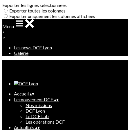
Exporter les lignes sélectionnées
Exporter toutes les colonnes
Exporter uniquement les colonnes affichées
Menu
<
>
Les news DCF Lyon
Galerie
Ajoutez un logo, un bouton, des réseaux sociaux
Cliquez pour éditer
Accueil
▴
▾
Le mouvement DCF
▴
▾
Nos missions
DCF Lyon
Le DCF Lab
Les opérations DCF
Actualités
▴
▾