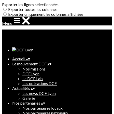
Exporter les lignes sélectionnées
Exporter toutes les colonnes
Exporter uniquement les colonnes affichées
Menu
Ajoutez un logo, un bouton, des réseaux sociaux
Cliquez pour éditer
Accueil
▴
▾
Le mouvement DCF
▴
▾
Nos missions
DCF Lyon
Le DCF Lab
Les opérations DCF
Actualités
▴
▾
Les news DCF Lyon
Galerie
Nos partenaires
▴
▾
Nos partenaires locaux
Nos partenaires nationaux