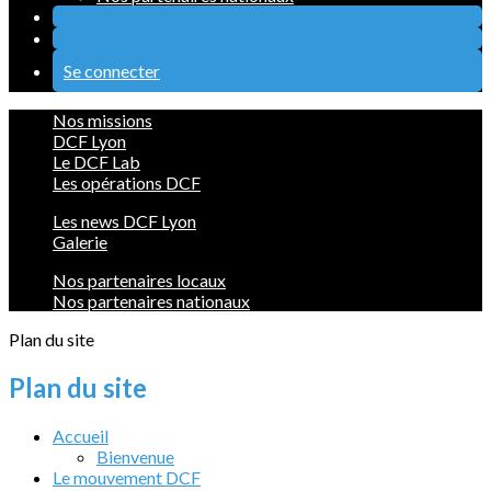
Se connecter
Nos missions
DCF Lyon
Le DCF Lab
Les opérations DCF
Les news DCF Lyon
Galerie
Nos partenaires locaux
Nos partenaires nationaux
Plan du site
Plan du site
Accueil
Bienvenue
Le mouvement DCF