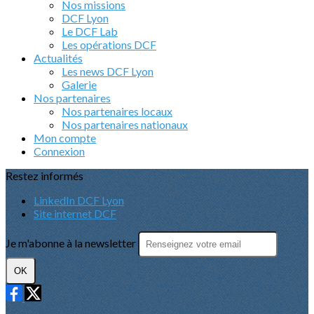
Nos missions
DCF Lyon
Le DCF Lab
Les opérations DCF
Actualités
Les news DCF Lyon
Galerie
Nos partenaires
Nos partenaires locaux
Nos partenaires nationaux
Mon compte
Connexion
Restez informés
LinkedIn DCF Lyon
Site internet DCF
Je m'abonne à la newsletter
OK