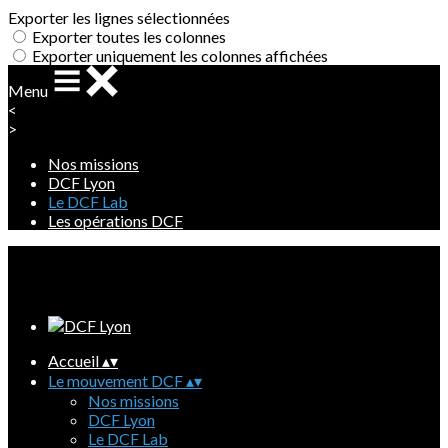
Exporter les lignes sélectionnées
Exporter toutes les colonnes
Exporter uniquement les colonnes affichées
Menu
<
>
Nos missions
DCF Lyon
Le DCF Lab
Les opérations DCF
Ajoutez un logo, un bouton, des réseaux sociaux
Cliquez pour éditer
Accueil
▴
▾
Le mouvement DCF
▴
▾
Nos missions
DCF Lyon
Le DCF Lab