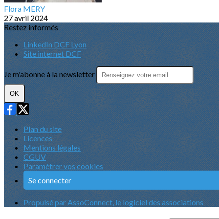
Flora MERY
27 avril 2024
Restez informés
LinkedIn DCF Lyon
Site internet DCF
Je m'abonne à la newsletter
OK
Plan du site
Licences
Mentions légales
CGUV
Paramétrer vos cookies
Se connecter
Propulsé par AssoConnect, le logiciel des associations