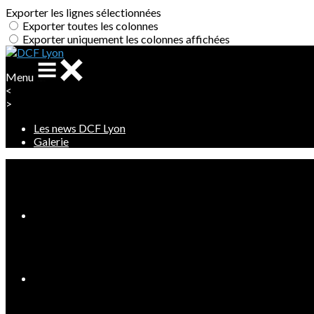
Exporter les lignes sélectionnées
Exporter toutes les colonnes
Exporter uniquement les colonnes affichées
Menu
<
>
Les news DCF Lyon
Galerie
Ajoutez un logo, un bouton, des réseaux sociaux
Cliquez pour éditer