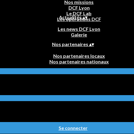
Nos missions
DCF Lyon
Le DCF Lab
Actualités
▴
▾
Les opérations DCF
Les news DCF Lyon
Galerie
Nos partenaires
▴
▾
Nos partenaires locaux
Nos partenaires nationaux
Se connecter