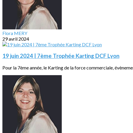
Flora MERY
29 avril 2024
19 juin 2024 | 7ème Trophée Karting DCF Lyon
Pour la 7ème année, le Karting de la force commerciale, évènemen